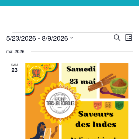
Recherche
Navi
5/23/2026
 - 
8/9/2026
Recherche
Liste
de
Sélectionnez
et
vues
une
mai 2026
date.
Évè
navigat
SAM
23
de
vues
Évèneme