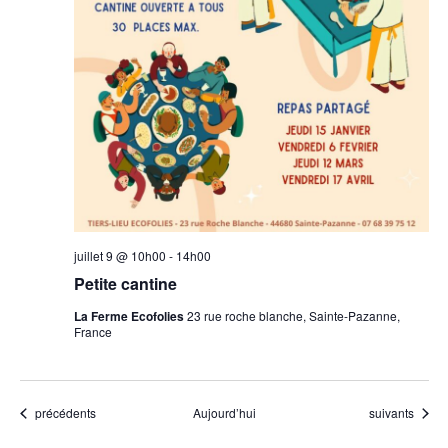
juillet 9 @ 10h00
-
14h00
Petite cantine
La Ferme Ecofolies
23 rue roche blanche, Sainte-Pazanne,
France
Évènements
Évènements
précédents
Aujourd’hui
suivants