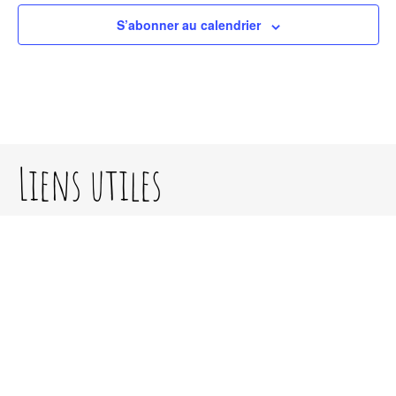
S’abonner au calendrier
Liens utiles
Accueil
Contact / Adhésion
Politique de confidentialité
Mentions légales
A propos de nous
Sur un lieu agroécologique ancré dans le pays de Retz,