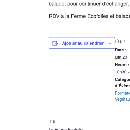
balade, pour continuer d’échanger.
RDV à la Ferme Ecofolies et balad
DÉTAILS
Ajouter au calendrier
Date :
juin 20
Heure :
10h30 -
Catégor
d’Évèn
Formati
Végétau
LIEU
La Ferme Ecofolies