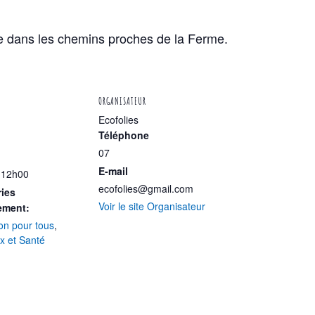
e dans les chemins proches de la Ferme.
ORGANISATEUR
Ecofolies
Téléphone
07
E-mail
 12h00
ecofolies@gmail.com
ies
Voir le site Organisateur
ement:
on pour tous
,
x et Santé