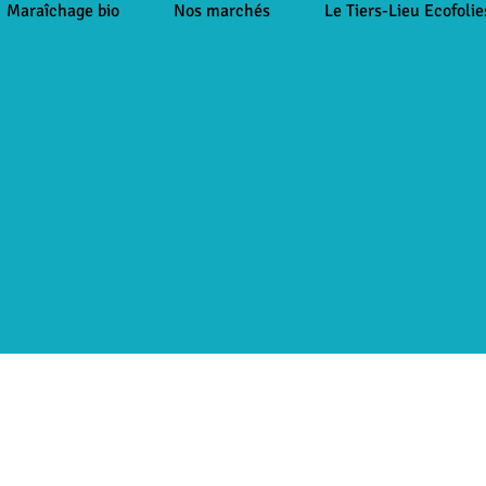
Maraîchage bio
Nos marchés
Le Tiers-Lieu Ecofolie